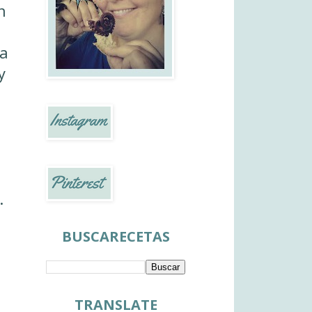
n
la
y
.
BUSCARECETAS
TRANSLATE