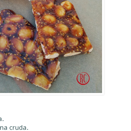
a.
na cruda.