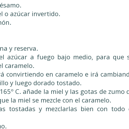
sésamo.
 o azúcar invertido.
món.
a y reserva.
el azúcar a fuego bajo medio, para que 
el caramelo.
irá convirtiendo en caramelo e irá cambian
illo y luego dorado tostado.
165º C. añade la miel y las gotas de zumo 
que la miel se mezcle con el caramelo.
as tostadas y mezclarlas bien con todo 
mo.