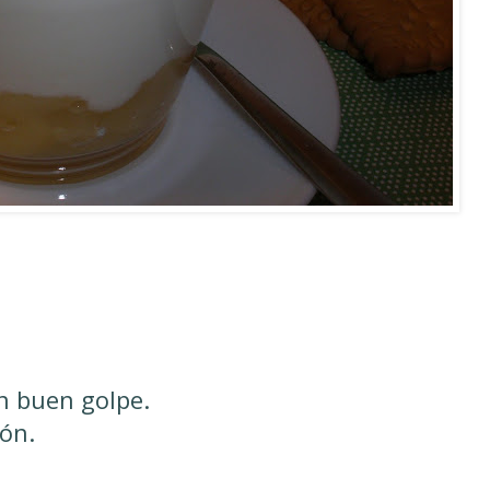
n buen golpe.
món.